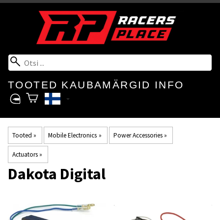
TOOTED
KAUBAMÄRGID
INFO
Tooted
‪»
Mobile Electronics
‪»
Power Accessories
‪»
Actuators
‪»
Dakota Digital