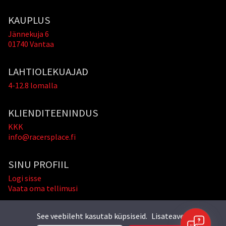
KAUPLUS
Jännekuja 6
01740 Vantaa
LAHTIOLEKUAJAD
4-12.8 lomalla
KLIENDITEENINDUS
KKK
info@racersplace.fi
SINU PROFIIL
Logi sisse
Vaata oma tellimusi
See veebileht kasutab küpsiseid.
Lisateave »