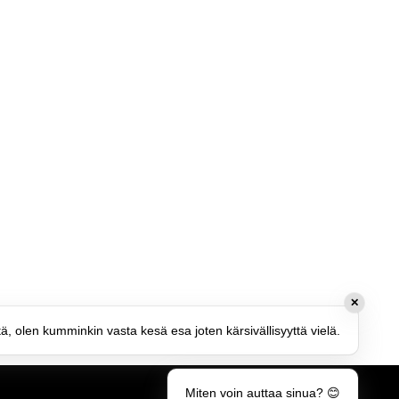
✕
tä, olen kumminkin vasta kesä esa joten kärsivällisyyttä vielä.
Miten voin auttaa sinua? 😊