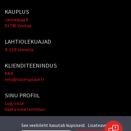
KAUPLUS
Jännekuja 6
01740 Vantaa
LAHTIOLEKUAJAD
4-12.8 lomalla
KLIENDITEENINDUS
KKK
info@racersplace.fi
SINU PROFIIL
Logi sisse
Vaata oma tellimusi
See veebileht kasutab küpsiseid.
Lisateave »