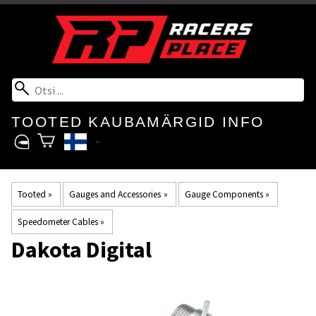
TOOTED
KAUBAMÄRGID
INFO
Tooted
‪»
Gauges and Accessories
‪»
Gauge Components
‪»
Speedometer Cables
‪»
Dakota Digital