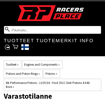
TUOTTEET
TUOTEMERKIT
INFO
Tuotteet
‪»
Engines and Components
‪»
Pistons and Piston Rings
‪»
Pistons
‪»
KB Performance Pistons - 1159.04 - Ford 351C Dish Pistons 4.040
Bore
‪»
Varastotilanne