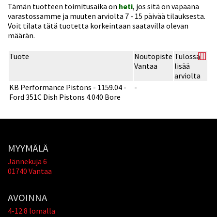
Tämän tuotteen toimitusaika on
heti
, jos sitä on vapaana
varastossamme ja muuten arviolta
7 - 15 päivää
tilauksesta.
Voit tilata tätä tuotetta korkeintaan saatavilla olevan
määrän.
Tuote
Noutopiste
Tulossa
Vantaa
lisää
arviolta
KB Performance Pistons - 1159.04 -
-
Ford 351C Dish Pistons 4.040 Bore
MYYMÄLÄ
Jännekuja 6
01740 Vantaa
AVOINNA
4-12.8 lomalla