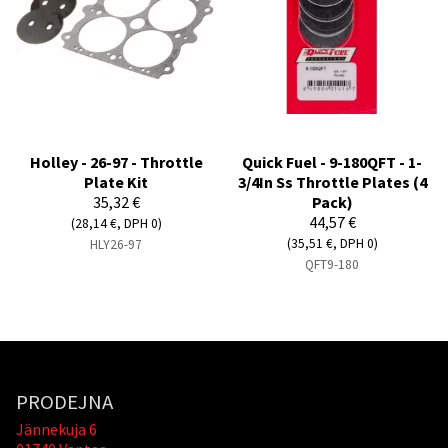
Holley - 26-97 - Throttle
Quick Fuel - 9-180QFT - 1-
Plate Kit
3/4In Ss Throttle Plates (4
35,32 €
Pack)
44,57 €
(28,14 €, DPH 0)
(35,51 €, DPH 0)
HLY26-97
QFT9-180
PRODEJNA
Jännekuja 6