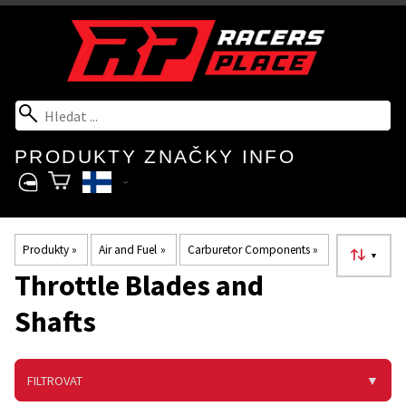
PRODUKTY
ZNAČKY
INFO
Produkty
‪»
Air and Fuel
‪»
Carburetor Components
‪»
▼
Throttle Blades and
Shafts
FILTROVAT
▼