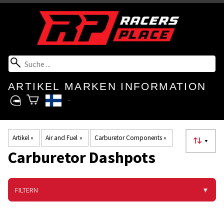
ARTIKEL
MARKEN
INFORMATION
Artikel
‪»
Air and Fuel
‪»
Carburetor Components
‪»
▼
Carburetor Dashpots
FILTERN
▼