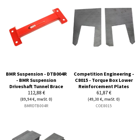
BMR Suspension - DTB004R
Competition Engineering -
- BMR Suspension
C8015 - Torque Box Lower
Driveshaft Tunnel Brace
Reinforcement Plates
112,88 €
61,87 €
(89,94 €, mwSt. 0)
(49,30 €, mwSt. 0)
BMRDTB004R
COE8015