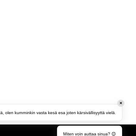
✕
tä, olen kumminkin vasta kesä esa joten kärsivällisyyttä vielä.
Miten voin auttaa sinua? 😊