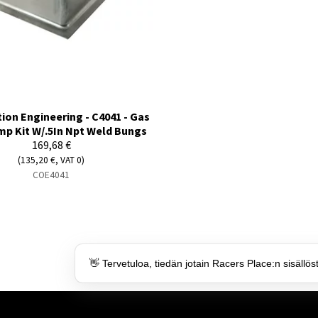
ion Engineering - C4041 - Gas
p Kit W/.5In Npt Weld Bungs
169,68 €
(135,20 €, VAT 0)
COE4041
👋 Tervetuloa, tiedän jotain Racers Place:n sisällös