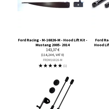
Ford Racing - M-16826-M - Hood Lift Kit -
Ford Ra
Mustang 2005- 2014
Hood Lif
143,37 €
(114,24 €, VAT 0)
FRDM16826-M
☆
☆
☆
☆
☆
(1)