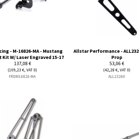
cing - M-16826-MA - Mustang
Allstar Performance - ALL232
t Kit W/ Laser Engraved 15-17
Prop
137,08 €
53,06 €
(109,23 €, VAT 0)
(42,28 €, VAT 0)
FRDM16826-MA
ALL23260