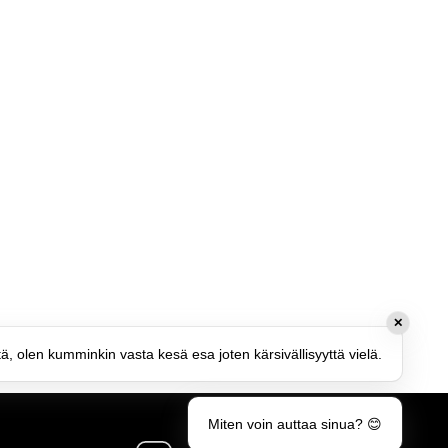
✕
tä, olen kumminkin vasta kesä esa joten kärsivällisyyttä vielä.
Miten voin auttaa sinua? 😊