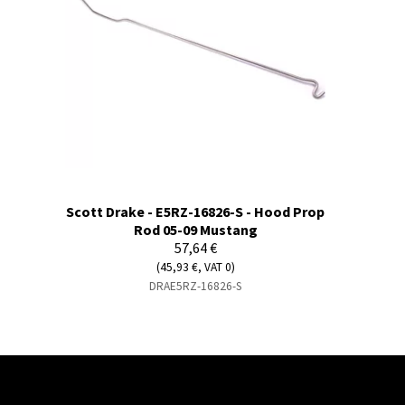
Scott Drake - E5RZ-16826-S - Hood Prop
Rod 05-09 Mustang
57,64 €
(45,93 €, VAT 0)
DRAE5RZ-16826-S