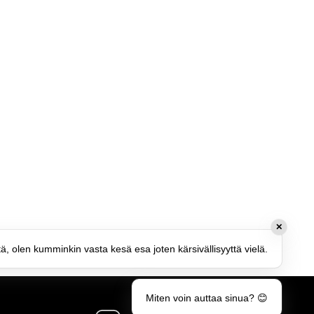
✕
tä, olen kumminkin vasta kesä esa joten kärsivällisyyttä vielä.
Miten voin auttaa sinua? 😊