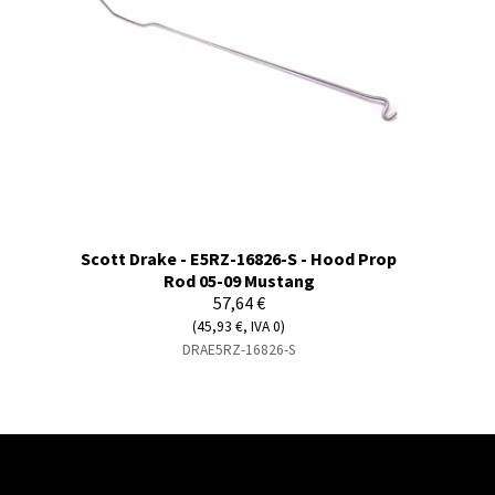
Scott Drake - E5RZ-16826-S - Hood Prop
Rod 05-09 Mustang
57,64 €
(45,93 €, IVA 0)
DRAE5RZ-16826-S