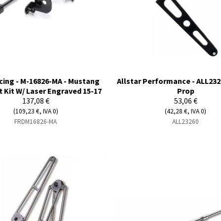
cing - M-16826-MA - Mustang
Allstar Performance - ALL232
t Kit W/ Laser Engraved 15-17
Prop
137,08 €
53,06 €
(109,23 €, IVA 0)
(42,28 €, IVA 0)
FRDM16826-MA
ALL23260