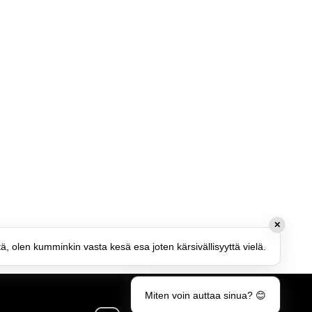
✕
tä, olen kumminkin vasta kesä esa joten kärsivällisyyttä vielä.
Miten voin auttaa sinua? 😊