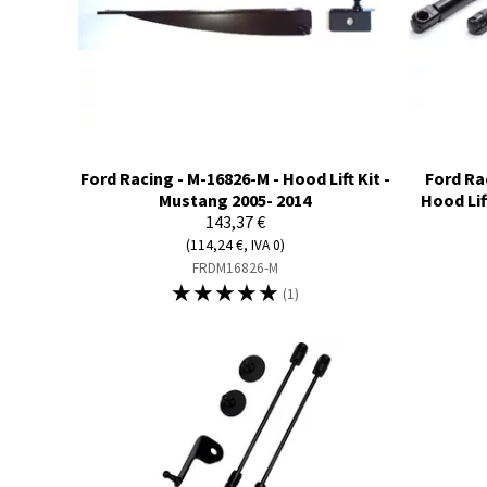
Ford Racing - M-16826-M - Hood Lift Kit -
Ford Ra
Mustang 2005- 2014
Hood Lif
143,37 €
(114,24 €, IVA 0)
FRDM16826-M
☆
☆
☆
☆
☆
(1)