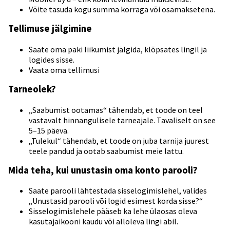
Võite tasuda kogu summa korraga või osamaksetena.
Tellimuse jälgimine
Saate oma paki liikumist jälgida, klõpsates lingil ja
logides sisse.
Vaata oma tellimusi
Tarneolek?
„Saabumist ootamas“ tähendab, et toode on teel
vastavalt hinnangulisele tarneajale. Tavaliselt on see
5–15 päeva.
„Tulekul“ tähendab, et toode on juba tarnija juurest
teele pandud ja ootab saabumist meie lattu.
Mida teha, kui unustasin oma konto parooli?
Saate parooli lähtestada sisselogimislehel, valides
„Unustasid parooli või logid esimest korda sisse?“
Sisselogimislehele pääseb ka lehe ülaosas oleva
kasutajaikooni kaudu või alloleva lingi abil.