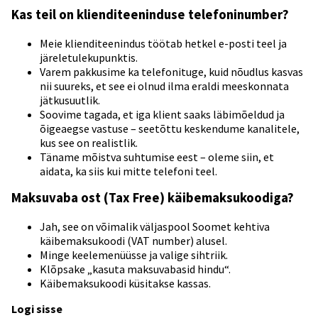
Kas teil on klienditeeninduse telefoninumber?
Meie klienditeenindus töötab hetkel e-posti teel ja
järeletulekupunktis.
Varem pakkusime ka telefonituge, kuid nõudlus kasvas
nii suureks, et see ei olnud ilma eraldi meeskonnata
jätkusuutlik.
Soovime tagada, et iga klient saaks läbimõeldud ja
õigeaegse vastuse – seetõttu keskendume kanalitele,
kus see on realistlik.
Täname mõistva suhtumise eest – oleme siin, et
aidata, ka siis kui mitte telefoni teel.
Maksuvaba ost (Tax Free) käibemaksukoodiga?
Jah, see on võimalik väljaspool Soomet kehtiva
käibemaksukoodi (VAT number) alusel.
Minge keelemenüüsse ja valige sihtriik.
Klõpsake „kasuta maksuvabasid hindu“.
Käibemaksukoodi küsitakse kassas.
Logi sisse