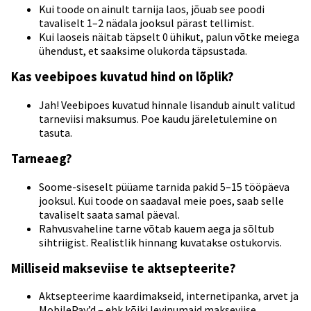
Kui toode on ainult tarnija laos, jõuab see poodi
tavaliselt 1–2 nädala jooksul pärast tellimist.
Kui laoseis näitab täpselt 0 ühikut, palun võtke meiega
ühendust, et saaksime olukorda täpsustada.
Kas veebipoes kuvatud hind on lõplik?
Jah! Veebipoes kuvatud hinnale lisandub ainult valitud
tarneviisi maksumus. Poe kaudu järeletulemine on
tasuta.
Tarneaeg?
Soome-siseselt püüame tarnida pakid 5–15 tööpäeva
jooksul. Kui toode on saadaval meie poes, saab selle
tavaliselt saata samal päeval.
Rahvusvaheline tarne võtab kauem aega ja sõltub
sihtriigist. Realistlik hinnang kuvatakse ostukorvis.
Milliseid makseviise te aktsepteerite?
Aktsepteerime kaardimakseid, internetipanka, arvet ja
MobilePay’d – ehk kõiki levinumaid makseviise.