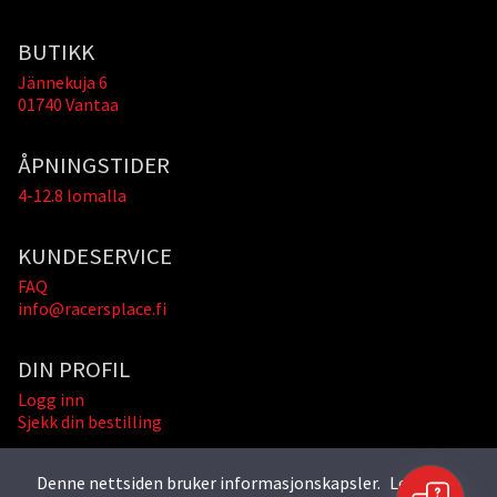
BUTIKK
Jännekuja 6
01740 Vantaa
ÅPNINGSTIDER
4-12.8 lomalla
KUNDESERVICE
FAQ
info@racersplace.fi
DIN PROFIL
Logg inn
Sjekk din bestilling
Denne nettsiden bruker informasjonskapsler.
Les mer »