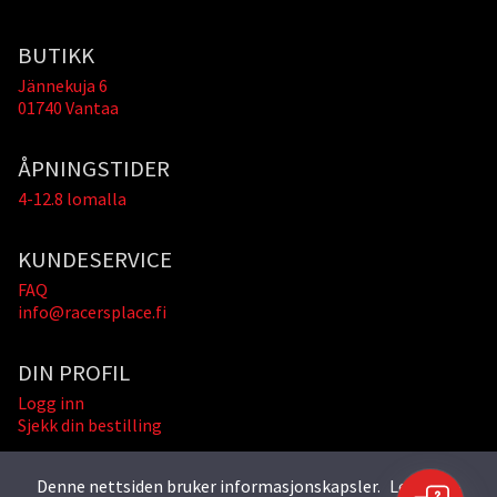
BUTIKK
Jännekuja 6
01740 Vantaa
ÅPNINGSTIDER
4-12.8 lomalla
KUNDESERVICE
FAQ
info@racersplace.fi
DIN PROFIL
Logg inn
Sjekk din bestilling
Denne nettsiden bruker informasjonskapsler.
Les mer »