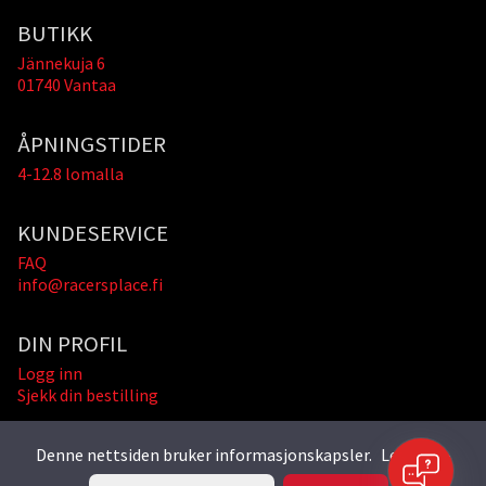
BUTIKK
Jännekuja 6
01740 Vantaa
ÅPNINGSTIDER
4-12.8 lomalla
KUNDESERVICE
FAQ
info@racersplace.fi
DIN PROFIL
Logg inn
Sjekk din bestilling
Denne nettsiden bruker informasjonskapsler.
Les mer »