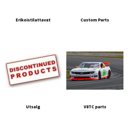
Erikoistilattavat
Custom Parts
Utsalg
V8TC parts