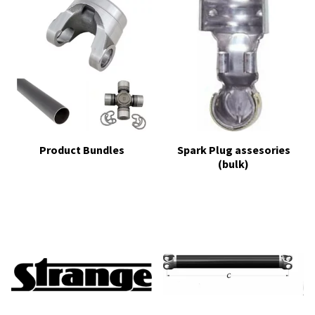
Product Bundles
Spark Plug assesories
(bulk)