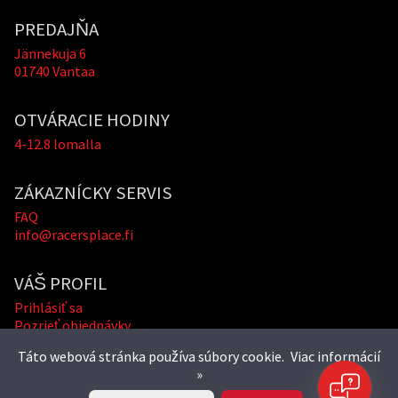
PREDAJŇA
Jännekuja 6
01740 Vantaa
OTVÁRACIE HODINY
4-12.8 lomalla
ZÁKAZNÍCKY SERVIS
FAQ
info@racersplace.fi
VÁŠ PROFIL
Prihlásiť sa
Pozrieť objednávky
Táto webová stránka používa súbory cookie.
Viac informácií
»