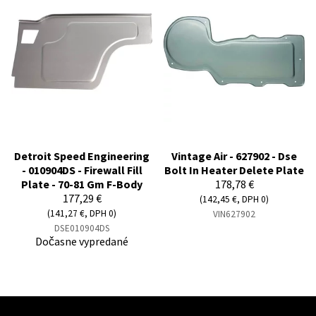
Detroit Speed Engineering
Vintage Air - 627902 - Dse
- 010904DS - Firewall Fill
Bolt In Heater Delete Plate
Plate - 70-81 Gm F-Body
178,78 €
177,29 €
(142,45 €, DPH 0)
(141,27 €, DPH 0)
VIN627902
DSE010904DS
Dočasne vypredané