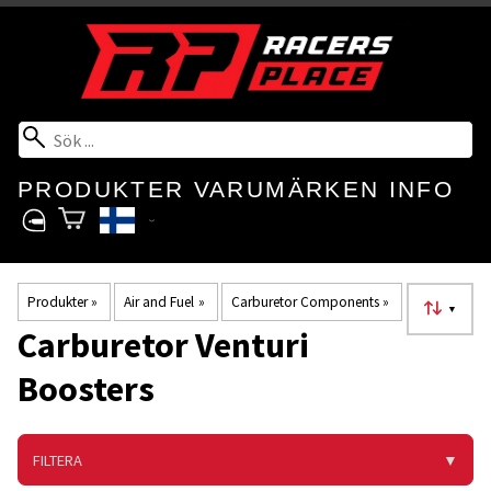
PRODUKTER
VARUMÄRKEN
INFO
Produkter
‪»
Air and Fuel
‪»
Carburetor Components
‪»
▼
Carburetor Venturi
Boosters
FILTERA
▼