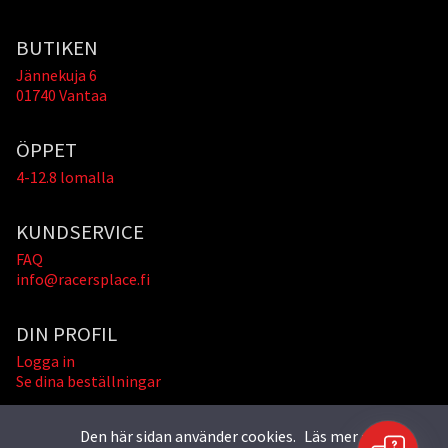
BUTIKEN
Jännekuja 6
01740 Vantaa
ÖPPET
4-12.8 lomalla
KUNDSERVICE
FAQ
info@racersplace.fi
DIN PROFIL
Logga in
Se dina beställningar
Den här sidan använder cookies.
Läs mer »