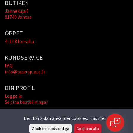
BUTIKEN
Jännekuja 6
01740 Vantaa
ÖPPET
4-12.8 lomalla
KUNDSERVICE
FAQ
info@racersplace.fi
DIN PROFIL
Logga in
Se dina beställningar
Den här sidan använder cookies.
Läs mer »
Godkänn nödvändiga
Godkänn alla