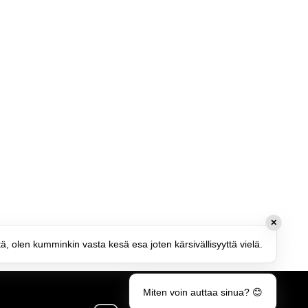
✕
tä, olen kumminkin vasta kesä esa joten kärsivällisyyttä vielä.
Miten voin auttaa sinua? 😊