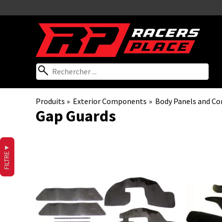
Produits
‪»
Exterior Components
‪»
Body Panels and C
Gap Guards
▼
FILTRE