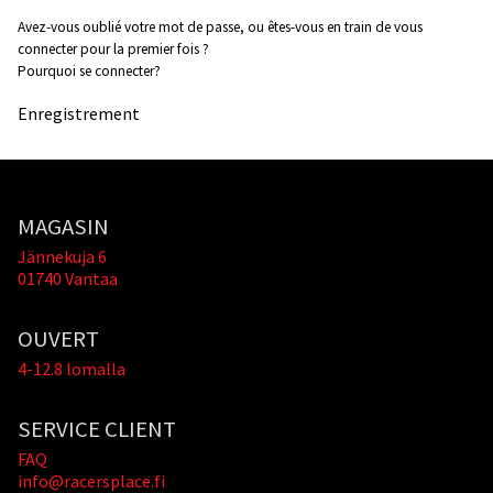
Avez-vous oublié votre mot de passe, ou êtes-vous en train de vous
connecter pour la premier fois ?
Pourquoi se connecter?
Enregistrement
MAGASIN
Jännekuja 6
01740 Vantaa
OUVERT
4-12.8 lomalla
SERVICE CLIENT
FAQ
info@racersplace.fi