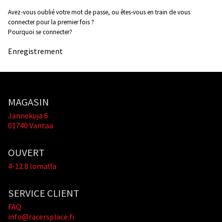
Avez-vous oublié votre mot de passe, ou êtes-vous en train de vous
connecter pour la premier fois ?
Pourquoi se connecter?
Enregistrement
MAGASIN
Jännekuja 6
01740 Vantaa
OUVERT
4-12.8 lomalla
SERVICE CLIENT
FAQ
info@racersplace.fi