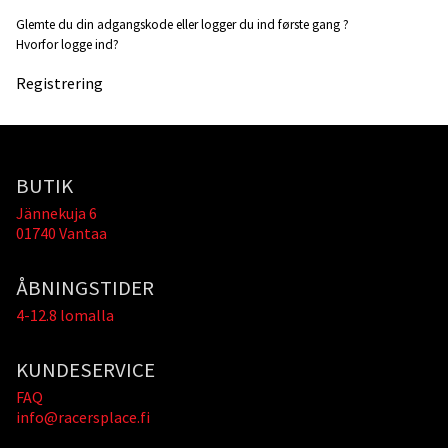
Glemte du din adgangskode eller logger du ind første gang ?
Hvorfor logge ind?
Registrering
BUTIK
Jännekuja 6
01740 Vantaa
ÅBNINGSTIDER
4-12.8 lomalla
KUNDESERVICE
FAQ
info@racersplace.fi