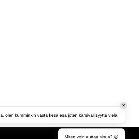
✕
tä, olen kumminkin vasta kesä esa joten kärsivällisyyttä vielä.
Miten voin auttaa sinua? 😊