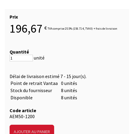
Prix
196,67
€
TVA comprise 25.5% (156.71 €, TVA 0)
+
frais de livraison
Quantité
unité
Délai de livraison estimé
7 - 15 jour(s)
.
Point de retrait Vantaa
0 unités
Stock du fournisseur
8 unités
Disponible
8 unités
Code article
AEM50-1200