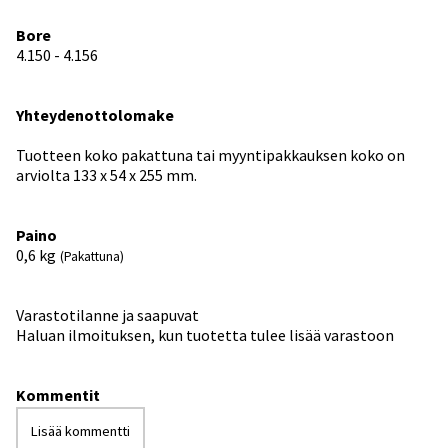
Bore
4.150 - 4.156
Yhteydenottolomake
Tuotteen koko pakattuna tai myyntipakkauksen koko on
arviolta 133 x 54 x 255 mm.
Paino
0,6
kg
(Pakattuna)
Varastotilanne ja saapuvat
Haluan ilmoituksen, kun tuotetta tulee lisää varastoon
Kommentit
Lisää kommentti