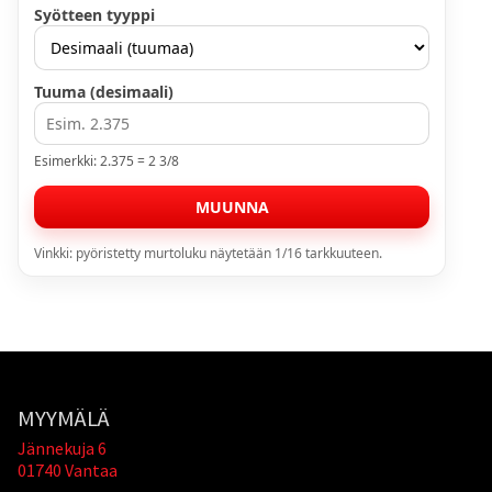
Syötteen tyyppi
Tuuma (desimaali)
Esimerkki: 2.375 = 2 3/8
MUUNNA
Vinkki: pyöristetty murtoluku näytetään 1/16 tarkkuuteen.
MYYMÄLÄ
Jännekuja 6
01740 Vantaa