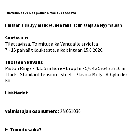
Tuotekuvat voivat poiketa itse tuotteesta
Hintaan sisältyy mahdollinen rahti toimittajalta Myymälään
Saatavuus
Tilattavissa. Toimitusaika Vantaalle arviolta
7 - 15 päivää tilauksesta, aikaisintaan 15.8.2026.
Tuotteen kuvaus
Piston Rings - 4.155 in Bore - Drop In - 5/64 x 5/64 x 3/16 in
Thick - Standard Tension - Steel - Plasma Moly - 8-Cylinder -
Kit
Lisätiedot
Valmistajan osanumero:
2M661030
Toimitusaika?