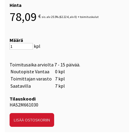
Hinta
78,09
€
sis. alv 25.5% (62.22 €, alv 0)
+
toimituskulut
Määrä
kpl
Toimitusaika arviolta
7 - 15 päivää
.
Noutopiste Vantaa
0 kpl
Toimittajan varasto
7 kpl
Saatavilla
7 kpl
Tilauskoodi
HAS2M661030