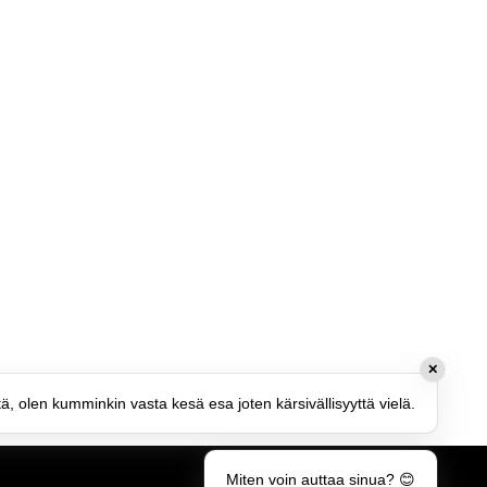
✕
tä, olen kumminkin vasta kesä esa joten kärsivällisyyttä vielä.
Miten voin auttaa sinua? 😊