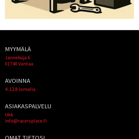
MYYMÄLÄ
Jännekuja 6
01740 Vantaa
AVOINNA
4-12.8 lomalla
ASIAKASPALVELU
Ukk
info@racersplace.fi
OMAT TIETOSI