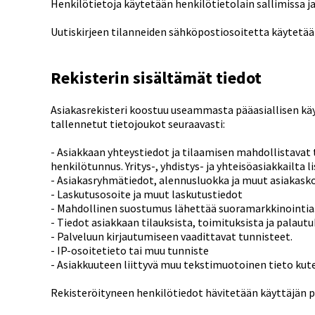
Henkilötietoja käytetään henkilötietolain sallimissa ja 
Uutiskirjeen tilanneiden sähköpostiosoitetta käytetä
Rekisterin sisältämät tiedot
Asiakasrekisteri koostuu useammasta pääasiallisen käy
tallennetut tietojoukot seuraavasti:
- Asiakkaan yhteystiedot ja tilaamisen mahdollistavat 
henkilötunnus. Yritys-, yhdistys- ja yhteisöasiakkailta l
- Asiakasryhmätiedot, alennusluokka ja muut asiakasko
- Laskutusosoite ja muut laskutustiedot
- Mahdollinen suostumus lähettää suoramarkkinointia
- Tiedot asiakkaan tilauksista, toimituksista ja palautu
- Palveluun kirjautumiseen vaadittavat tunnisteet.
- IP-osoitetieto tai muu tunniste
- Asiakkuuteen liittyvä muu tekstimuotoinen tieto kut
Rekisteröityneen henkilötiedot hävitetään käyttäjän 