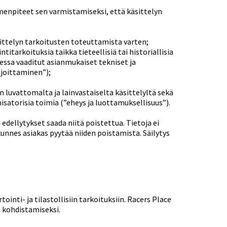
imenpiteet sen varmistamiseksi, että käsittelyn
sittelyn tarkoitusten toteuttamista varten;
itarkoituksia taikka tieteellisiä tai historiallisia
sessa vaaditut asianmukaiset tekniset ja
ajoittaminen”);
n luvattomalta ja lainvastaiselta käsittelyltä sekä
satorisia toimia (”eheys ja luottamuksellisuus”).
edellytykset saada niitä poistettua. Tietoja ei
unnes asiakas pyytää niiden poistamista. Säilytys
nti- ja tilastollisiin tarkoituksiin. Racers Place
n kohdistamiseksi.