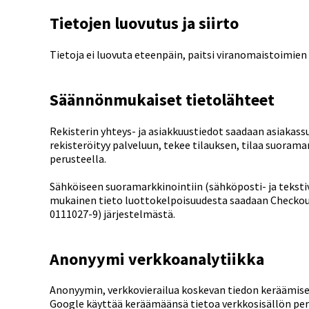
Tietojen luovutus ja siirto
Tietoja ei luovuta eteenpäin, paitsi viranomaistoimien n
Säännönmukaiset tietolähteet
Rekisterin yhteys- ja asiakkuustiedot saadaan asiakass
rekisteröityy palveluun, tekee tilauksen, tilaa suoram
perusteella.
Sähköiseen suoramarkkinointiin (sähköposti- ja teksti
mukainen tieto luottokelpoisuudesta saadaan Checkout 
0111027-9) järjestelmästä.
Anonyymi verkkoanalytiikka
Anonyymin, verkkovierailua koskevan tiedon keräämisee
Google käyttää keräämäänsä tietoa verkkosisällön pers