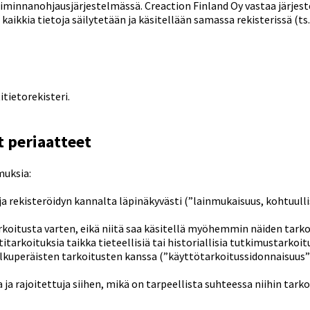
oiminnanohjausjärjestelmässä
. Creaction Finland Oy vastaa järjes
kaikkia tietoja säilytetään ja käsitellään samassa rekisterissä (ts
itietorekisteri.
t periaatteet
muksia:
ja rekisteröidyn kannalta läpinäkyvästi (”lainmukaisuus, kohtuulli
tarkoitusta varten, eikä niitä saa käsitellä myöhemmin näiden ta
rkoituksia taikka tieteellisiä tai historiallisia tutkimustarkoituk
kuperäisten tarkoitusten kanssa (”käyttötarkoitussidonnaisuus”
ja rajoitettuja siihen, mikä on tarpeellista suhteessa niihin tarkoi