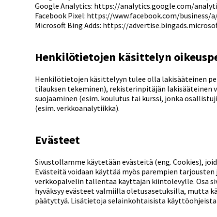
Google Analytics: https://analytics.google.com/analyt
Facebook Pixel: https://www.facebook.com/business/a
Microsoft Bing Adds: https://advertise.bingads.microso
Henkilötietojen käsittelyn oikeusp
Henkilötietojen käsittelyyn tulee olla lakisääteinen p
tilauksen tekeminen), rekisterinpitäjän lakisääteinen v
suojaaminen (esim. koulutus tai kurssi, jonka osallistu
(esim. verkkoanalytiikka).
Evästeet
Sivustollamme käytetään evästeitä (eng. Cookies), jo
Evästeitä voidaan käyttää myös parempien tarjousten j
verkkopalvelin tallentaa käyttäjän kiintolevylle. Osa 
hyväksyy evästeet valmiilla oletusasetuksilla, mutta 
päätyttyä. Lisätietoja selainkohtaisista käyttöohjeista