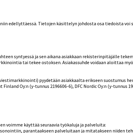
iin edellyttäessä. Tietojen käsittelyn johdosta osa tiedoista voi si
uhteen syntyessä ja sen aikana asiakkaan rekisterinpitäjälle tekem
arkkinointia tai tekee ostoksen. Asiakassuhde voidaan aloittaa m
viestimarkkinointi) pyydetään asiakkaalta erikseen suostumus hen
Finland Oy:n (y-tunnus 2196606-6), DFC Nordic Oy:n (y-tunnus 199
n voimme käyttää seuraavia työkaluja ja palveluita:
onointiin, parantaakseen palveluitaan ja mitatakseen niiden teh