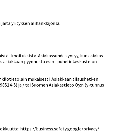
jaita yrityksen alihankkijoilla.
istä ilmoituksista. Asiakassuhde syntyy, kun asiakas
yös asiakkaan pyynnöstä esim. puhelinkeskustelun
kilötietolain mukaisesti. Asiakkaan tilaushetken
8514-5) ja / tai Suomen Asiakastieto Oy:n (y-tunnus
okkuutta: https://business.safety.google/privacy/