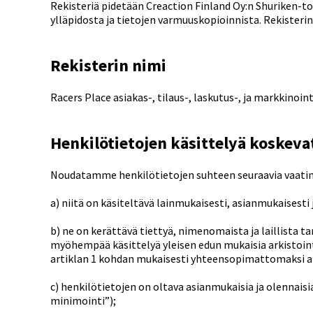
Rekisteriä pidetään Creaction Finland Oy:n
Shuriken-t
ylläpidosta ja tietojen varmuuskopioinnista. Rekisterin 
Rekisterin nimi
Racers Place asiakas-, tilaus-, laskutus-, ja markkinoint
Henkilötietojen käsittelyä koskeva
Noudatamme henkilötietojen suhteen seuraavia vaati
a) niitä on käsiteltävä lainmukaisesti, asianmukaisesti 
b) ne on kerättävä tiettyä, nimenomaista ja laillista 
myöhempää käsittelyä yleisen edun mukaisia arkistointita
artiklan 1 kohdan mukaisesti yhteensopimattomaksi al
c) henkilötietojen on oltava asianmukaisia ja olennaisia 
minimointi”);