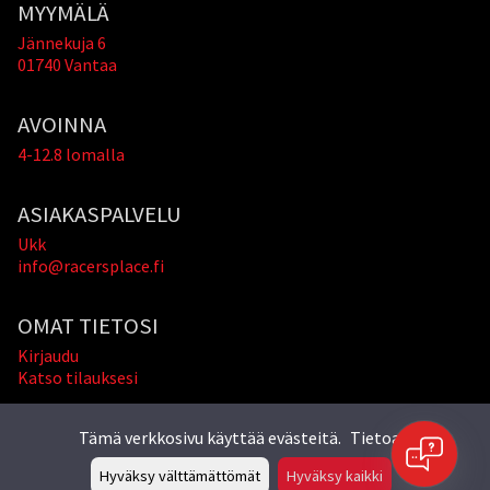
MYYMÄLÄ
Jännekuja 6
01740 Vantaa
AVOINNA
4-12.8 lomalla
ASIAKASPALVELU
Ukk
info@racersplace.fi
OMAT TIETOSI
Kirjaudu
Katso tilauksesi
Tämä verkkosivu käyttää evästeitä.
Tietoa »
Hyväksy välttämättömät
Hyväksy kaikki