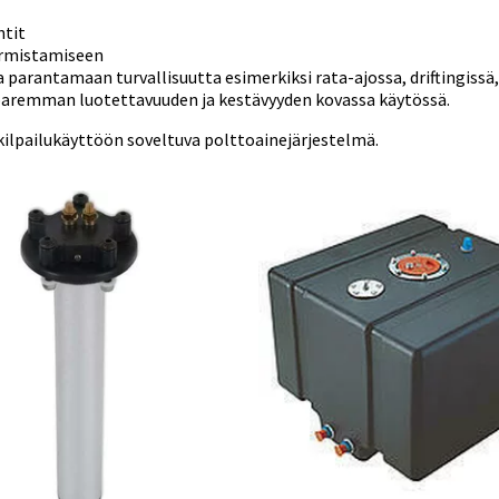
ntit
varmistamiseen
rantamaan turvallisuutta esimerkiksi rata-ajossa, driftingissä, rall
aremman luotettavuuden ja kestävyyden kovassa käytössä.
 kilpailukäyttöön soveltuva polttoainejärjestelmä.