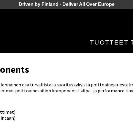
Driven by Finland - Deliver All Over Europe
TUOTTEET
ponents
 olennainen osa turvallista ja suorituskykyistä polttoainejärjestel
ärkeimmät polttoainesäiliön komponentit kilpa- ja performance-kä
ettimet)
lintaan)