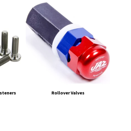
asteners
Rollover Valves