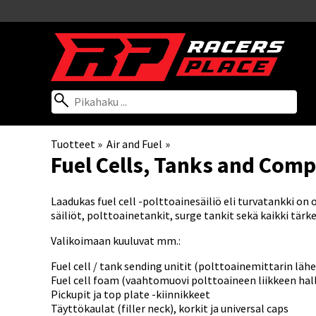
Tuotteet
‪»
Air and Fuel
‪»
Fuel Cells, Tanks and Com
Laadukas fuel cell -polttoainesäiliö eli turvatankki on
säiliöt, polttoainetankit, surge tankit sekä kaikki t
Valikoimaan kuuluvat mm.:
Fuel cell / tank sending unitit (polttoainemittarin läh
Fuel cell foam (vaahtomuovi polttoaineen liikkeen hal
Pickupit ja top plate -kiinnikkeet
Täyttökaulat (filler neck), korkit ja universal caps