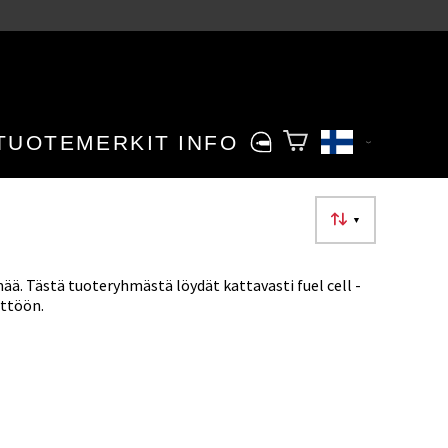
TUOTEMERKIT
INFO
▼
mää. Tästä tuoteryhmästä löydät kattavasti fuel cell -
yttöön.