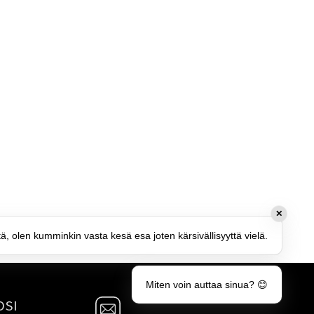
✕
tä, olen kumminkin vasta kesä esa joten kärsivällisyyttä vielä.
Miten voin auttaa sinua? 😊
OSI