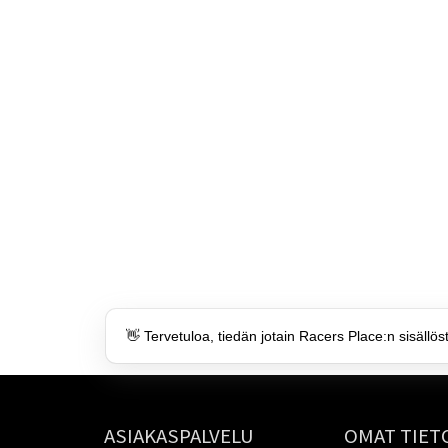
👋 Tervetuloa, tiedän jotain Racers Place:n sisällös
ASIAKASPALVELU
OMAT TIET