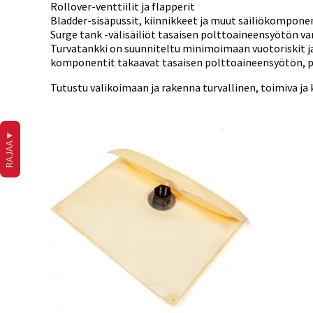
Rollover-venttiilit ja flapperit
Bladder-sisäpussit, kiinnikkeet ja muut säiliökompone
Surge tank -välisäiliöt tasaisen polttoaineensyötön 
Turvatankki on suunniteltu minimoimaan vuotoriskit ja pa
komponentit takaavat tasaisen polttoaineensyötön, p
Tutustu valikoimaan ja rakenna turvallinen, toimiva ja
▼
RAJAA