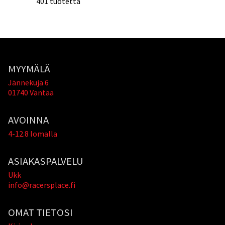
401 tuotetta
MYYMÄLÄ
Jännekuja 6
01740 Vantaa
AVOINNA
4-12.8 lomalla
ASIAKASPALVELU
Ukk
info@racersplace.fi
OMAT TIETOSI