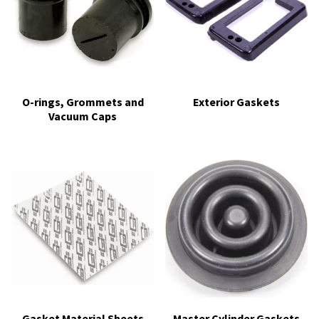
O-rings, Grommets and
Exterior Gaskets
Vacuum Caps
Gasket Material Sheets
Master Cylinder Gaskets