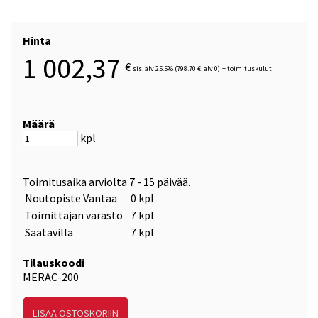
Hinta
1 002,37
€
sis. alv 25.5% (798.70 €, alv 0)
+
toimituskulut
Määrä
kpl
Toimitusaika arviolta
7 - 15 päivää
.
Noutopiste Vantaa
0 kpl
Toimittajan varasto
7 kpl
Saatavilla
7 kpl
Tilauskoodi
MERAC-200