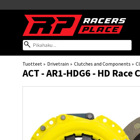
Tuotteet
‪»
Drivetrain
‪»
Clutches and Components
‪»
Cl
ACT
- AR1-HDG6 - HD Race C