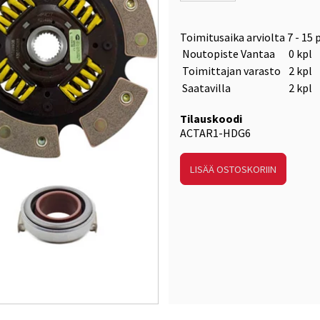
Toimitusaika arviolta
7 - 15 
Noutopiste Vantaa
0 kpl
Toimittajan varasto
2 kpl
Saatavilla
2 kpl
Tilauskoodi
ACTAR1-HDG6