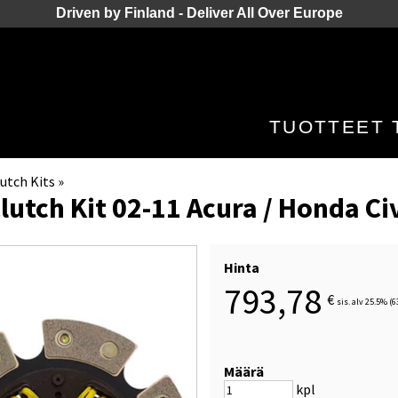
Driven by Finland - Deliver All Over Europe
TUOTTEET
utch Kits
‪»
lutch Kit 02-11 Acura / Honda Ci
Hinta
793,78
€
sis. alv 25.5% (6
Määrä
kpl