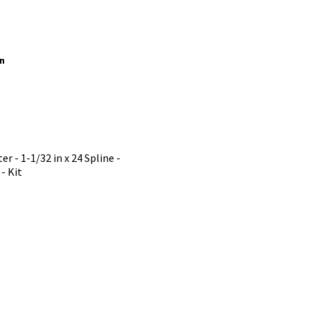
än
er - 1-1/32 in x 24 Spline -
- Kit