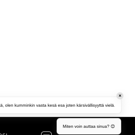
✕
tä, olen kumminkin vasta kesä esa joten kärsivällisyyttä vielä.
Miten voin auttaa sinua? 😊