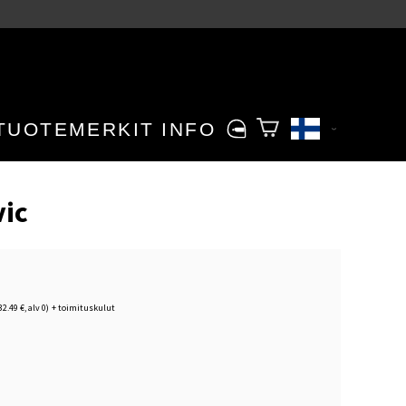
TUOTEMERKIT
INFO
vic
32.49 €, alv 0)
+
toimituskulut