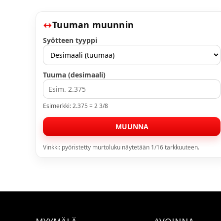
Tuuman muunnin
Syötteen tyyppi
Tuuma (desimaali)
Esimerkki: 2.375 = 2 3/8
MUUNNA
Vinkki: pyöristetty murtoluku näytetään 1/16 tarkkuuteen.