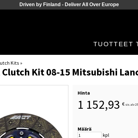
Driven by Finland - Deliver All Over Europe
TUOTTEET
utch Kits
‪»
 Clutch Kit 08-15 Mitsubishi Lan
Hinta
1 152,93
€
sis. alv 2
Määrä
kpl