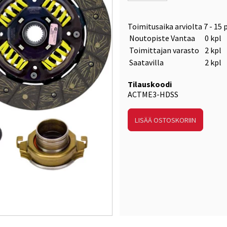
Toimitusaika arviolta
7 - 15 
Noutopiste Vantaa
0 kpl
Toimittajan varasto
2 kpl
Saatavilla
2 kpl
Tilauskoodi
ACTME3-HDSS