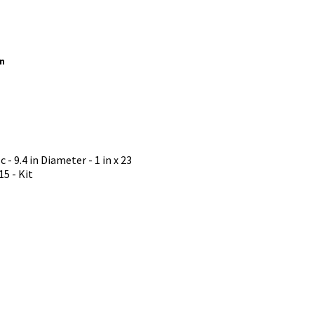
än
- 9.4 in Diameter - 1 in x 23
5 - Kit