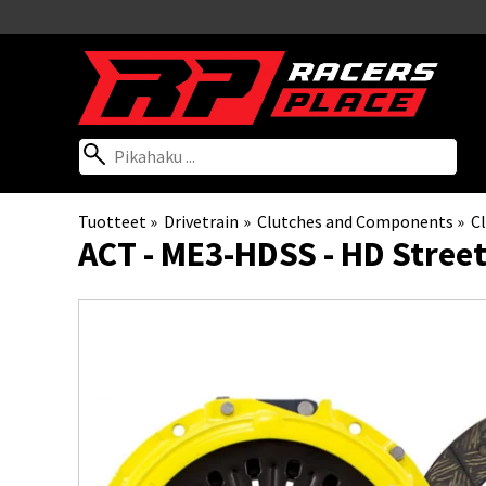
Tuotteet
‪»
Drivetrain
‪»
Clutches and Components
‪»
Cl
ACT
- ME3-HDSS - HD Street