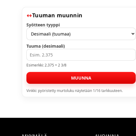
Tuuman muunnin
Syötteen tyyppi
Tuuma (desimaali)
Esimerkki: 2.375 = 2 3/8
MUUNNA
Vinkki: pyöristetty murtoluku näytetään 1/16 tarkkuuteen.