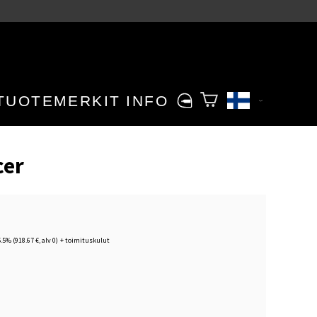
TUOTEMERKIT
INFO
cer
5.5% (918.67 €, alv 0)
+
toimituskulut