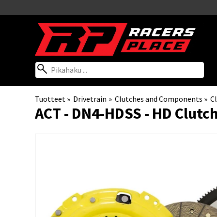
Tuotteet
‪»
Drivetrain
‪»
Clutches and Components
‪»
Cl
ACT
- DN4-HDSS - HD Clutch