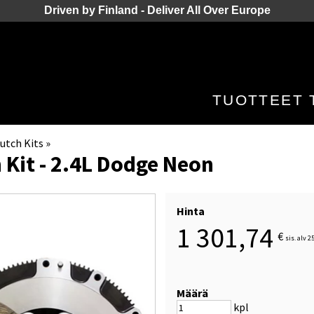
Driven by Finland - Deliver All Over Europe
TUOTTEET
utch Kits
‪»
 Kit - 2.4L Dodge Neon
Hinta
1 301,74
€
sis. alv 2
Määrä
kpl