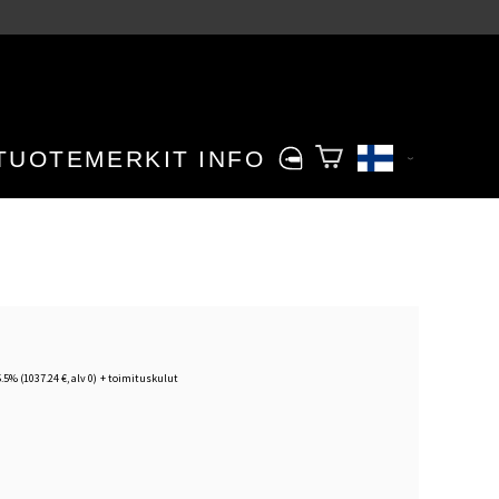
TUOTEMERKIT
INFO
5.5% (1037.24 €, alv 0)
+
toimituskulut