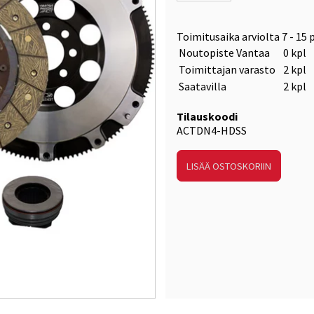
Toimitusaika arviolta
7 - 15 
Noutopiste Vantaa
0 kpl
Toimittajan varasto
2 kpl
Saatavilla
2 kpl
Tilauskoodi
ACTDN4-HDSS