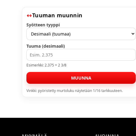
Tuuman muunnin
Syötteen tyyppi
Tuuma (desimaali)
Esimerkki: 2.375 = 2 3/8
MUUNNA
Vinkki: pyöristetty murtoluku näytetään 1/16 tarkkuuteen.