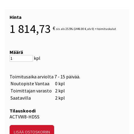
Hinta
1 814,73
€
sis. alv 25.5% (1446.00 €, alv 0)
+
toimituskulut
Määrä
kpl
Toimitusaika arviolta
7 - 15 päivää
.
Noutopiste Vantaa
0 kpl
Toimittajan varasto
2 kpl
Saatavilla
2 kpl
Tilauskoodi
ACTVW8-HDSS