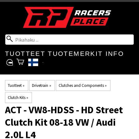
TUOTTEET
TUOTEMERKIT
INFO
Tuotteet
‪»
Drivetrain
‪»
Clutches and Components
‪»
Clutch Kits
‪»
ACT
- VW8-HDSS - HD Street
Clutch Kit 08-18 VW / Audi
2.0L L4