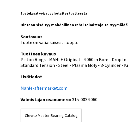
Tuotekuvat voivat poiketa itse tuotteesta
Hintaan sisältyy mahdollinen rahti toimittajalta Myymälä
Saatavuus
Tuote on väliaikaisesti loppu.
Tuotteen kuvaus
Piston Rings - MAHLE Original - 4.060 in Bore - Drop In - 
Standard Tension - Steel - Plasma Moly - 8-Cylinder - K
Lisätiedot
Mahle-aftermarket.com
Valmistajan osanumero:
315-0034.060
Clevite Master Bearing Catalog