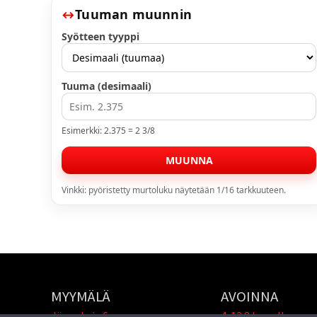
Tuuman muunnin
Syötteen tyyppi
Tuuma (desimaali)
Esimerkki: 2.375 = 2 3/8
MUUNNA
Vinkki: pyöristetty murtoluku näytetään 1/16 tarkkuuteen.
MYYMÄLÄ
AVOINNA
Jännekuja 6
4-12.8 lomalla