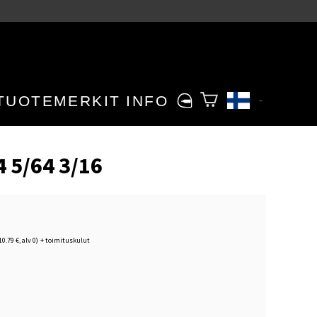
TUOTEMERKIT
INFO
4 5/64 3/16
10.79 €, alv 0)
+
toimituskulut