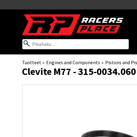
Tuotteet
‪»
Engines and Components
‪»
Pistons and Pi
Clevite M77
- 315-0034.060 