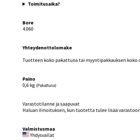
Toimitusaika?
Bore
4.060
Yhteydenottolomake
Tuotteen koko pakattuna tai myyntipakkauksen koko on
Paino
0,6
kg
(Pakattuna)
Varastotilanne ja saapuvat
Haluan ilmoituksen, kun tuotetta tulee lisää varastoo
Valmistusmaa
Yhdysvallat