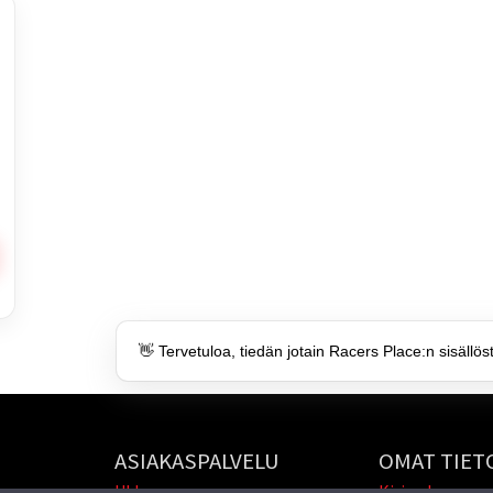
👋 Tervetuloa, tiedän jotain Racers Place:n sisällös
ASIAKASPALVELU
OMAT TIET
Ukk
Kirjaudu