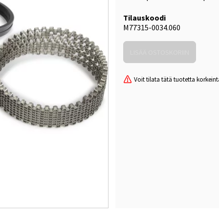
Tilauskoodi
M77315-0034.060
Voit tilata tätä tuotetta korke