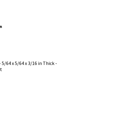
än
5/64 x 5/64 x 3/16 in Thick -
it