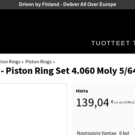
Driven by Finland - Deliver All Over Europe
TUOTTEET
ston Rings
‪»
Piston Rings
‪»
- Piston Ring Set 4.060 Moly 5/6
Hinta
139,04
€
sis. alv 25.5% (1
Noutopiste Vantaa
0 kpl