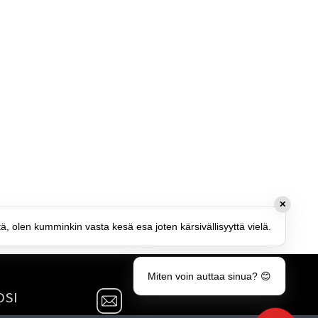
✕
tä, olen kumminkin vasta kesä esa joten kärsivällisyyttä vielä.
Miten voin auttaa sinua? 😊
OSI